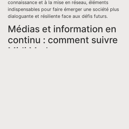
connaissance et à la mise en réseau, éléments
indispensables pour faire émerger une société plus
dialoguante et résiliente face aux défis futurs.
Médias et information en
continu : comment suivre
Midi Madagascar
efficacement
Les médias jouent un rôle central dans l’
actualité
quotidienne
malgache, et Midi Madagascar occupe
une place privilégiée dans le paysage de
l’information. Avec l’accélération des flux
d’informations, rester bien informé demande
d’adopter de bonnes pratiques et d’exploiter les
bons outils.
Suivre des sources qui offrent des
news